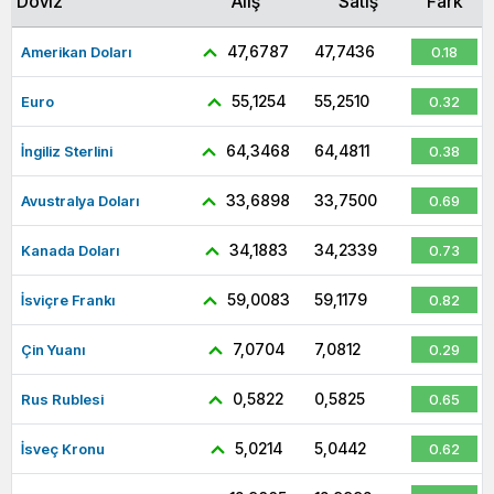
Döviz
Alış
Satış
Fark
47,6787
47,7436
Amerikan Doları
0.18
55,1254
55,2510
Euro
0.32
64,3468
64,4811
İngiliz Sterlini
0.38
33,6898
33,7500
Avustralya Doları
0.69
34,1883
34,2339
Kanada Doları
0.73
59,0083
59,1179
İsviçre Frankı
0.82
7,0704
7,0812
Çin Yuanı
0.29
0,5822
0,5825
Rus Rublesi
0.65
5,0214
5,0442
İsveç Kronu
0.62