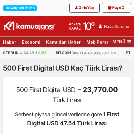
Giriş Yap
Kayıt Ol
08 August 2026
10
°
Ankara
Hava Durumu
KAPALI
MENÜ
Haber
Ekonomi
Kamudan Haber
Meb Personel
Son D
N
64,4811
0.38%
BITCOIN
ETHEREUM
64.933,70
0.913%
(USDT)
(
500
First Digital USD
Kaç Türk Lirası?
23,770.00
500 First Digital USD =
Türk Lirası
1 First
Serbest piyasa güncel verilerine göre
Digital USD 47.54 Türk Lirası