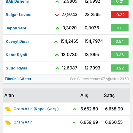
12,9805
12,9992
BAE Dirhemi
0.21
27,9743
28,2565
Bulgar Levası
-0.22
0,3020
0,3036
Japon Yeni
0.6
154,2465
154,7974
Kuveyt Dinarı
0.54
13,0730
13,1095
Katar Riyali
0.36
12,6987
12,7093
Suudi Riyali
0.22
Tümünü Göster
Son Güncellenme: 07 Ağustos 23:50
Altın
Alış
Satış
6.658,99
6.652,80
Gram Altın (Kapalı Çarşı)
6.660,55
6.659,69
Gram Altın