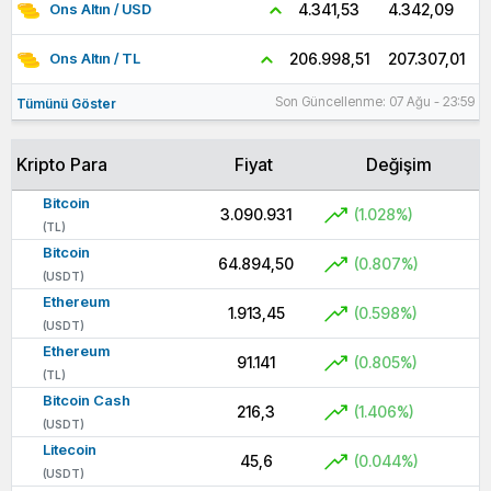
4.342,09
4.341,53
Ons Altın / USD
207.307,01
206.998,51
Ons Altın / TL
Son Güncellenme: 07 Ağu - 23:59
Tümünü Göster
Kripto Para
Fiyat
Değişim
Bitcoin
3.090.931
(1.028%)
(TL)
Bitcoin
64.894,50
(0.807%)
(USDT)
Ethereum
1.913,45
(0.598%)
(USDT)
Ethereum
91.141
(0.805%)
(TL)
Bitcoin Cash
216,3
(1.406%)
(USDT)
Litecoin
45,6
(0.044%)
(USDT)