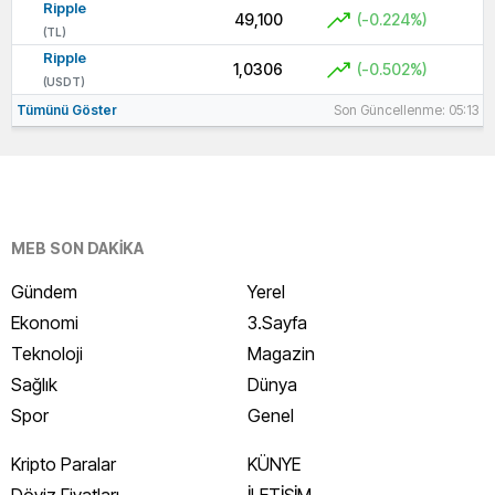
Ripple
49,100
(-0.224%)
(TL)
Ripple
1,0306
(-0.502%)
(USDT)
Tümünü Göster
Son Güncellenme: 05:13
MEB SON DAKİKA
Gündem
Yerel
Ekonomi
3.Sayfa
Teknoloji
Magazin
Sağlık
Dünya
Spor
Genel
Kripto Paralar
KÜNYE