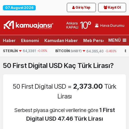
Giriş Yap
Kayıt Ol
07 August 2026
10
°
Ankara
Hava Durumu
KAPALI
MENÜ
Haber
Ekonomi
Kamudan Haber
Meb Personel
Son D
N
64,3381
-0.05%
BITCOIN
ETHEREUM
64.365,40
-0.493%
(USDT)
50
First Digital USD
Kaç Türk Lirası?
2,373.00
50 First Digital USD =
Türk
Lirası
1 First
Serbest piyasa güncel verilerine göre
Digital USD 47.46 Türk Lirası