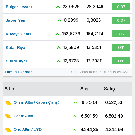
28,0626
28,2946
Bulgar Levası
0.37
0,2999
0,3025
Japon Yeni
0.07
153,5279
154,2124
Kuveyt Dinarı
0.12
12,5809
13,5351
Katar Riyali
0.11
12,6723
12,7089
Suudi Riyali
0.11
Tümünü Göster
Son Güncellenme: 07 Ağustos 02:10
Altın
Alış
Satış
6.522,53
6.515,01
Gram Altın (Kapalı Çarşı)
6.502,49
6.501,59
Gram Altın
4.244,94
4.244,35
Ons Altın / USD