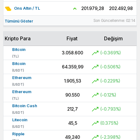
202.492,98
201.979,28
Ons Altın / TL
Son Güncellenme: 02:14
Tümünü Göster
Kripto Para
Fiyat
Değişim
Bitcoin
3.058.600
(-0.369%)
(TL)
Bitcoin
64.359,99
(-0.506%)
(USDT)
Ethereum
1.905,53
(-0.229%)
(USDT)
Ethereum
90.550
(-0.12%)
(TL)
Bitcoin Cash
212,7
(-0.793%)
(USDT)
Litecoin
45,5
(0.375%)
(USDT)
Ripple
49,240
(-2.398%)