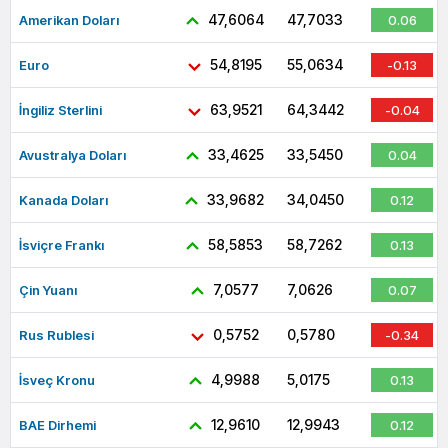
47,6064
47,7033
Amerikan Doları
0.06
54,8195
55,0634
Euro
-0.13
63,9521
64,3442
İngiliz Sterlini
-0.04
33,4625
33,5450
Avustralya Doları
0.04
33,9682
34,0450
Kanada Doları
0.12
58,5853
58,7262
İsviçre Frankı
0.13
7,0577
7,0626
Çin Yuanı
0.07
0,5752
0,5780
Rus Rublesi
-0.34
4,9988
5,0175
İsveç Kronu
0.13
12,9610
12,9943
BAE Dirhemi
0.12