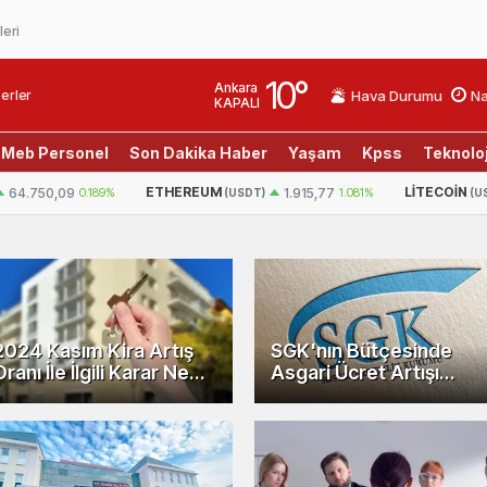
leri
10
°
Ankara
erler
Hava Durumu
Na
KAPALI
Meb Personel
Son Dakika Haber
Yaşam
Kpss
Teknoloj
ETHEREUM
LITECOIN
64.750,09
0.189%
1.915,77
1.081%
(USDT)
(U
2024 Kasım Kira Artış
SGK'nın Bütçesinde
Oranı İle İlgili Karar Ne
Asgari Ücret Artışı
Zaman Açıklanacak
Beklentisi: %25 Zam
Tahmini