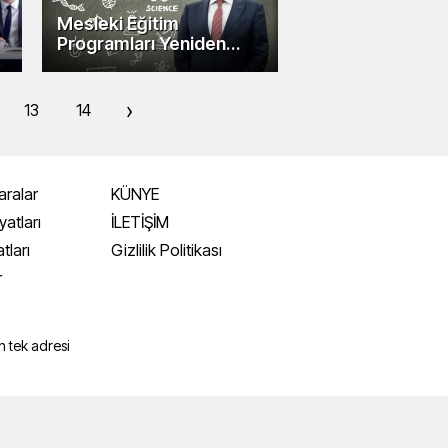
Mesleki Eğitim
Programları Yeniden
Dizayn Ediliyor
›
13
14
aralar
KÜNYE
yatları
İLETİŞİM
atları
Gizlilik Politikası
r
i
 tek adresi