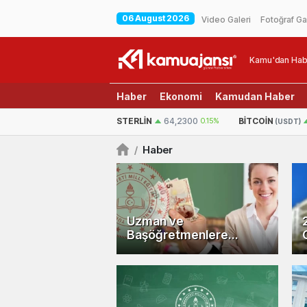
06 August 2026
Video Galeri
Fotoğraf Ga
Kamu'dan Hab
Haber
Ekonomi
Kamudan Haber
EURO
54,9721
-0.1%
STERLIN
64,2300
0.15%
BITCOIN
(USDT)
/
Haber
Uzman ve
Başöğretmenlere
Yapılacak Zam Oranı
Belli Oldu!