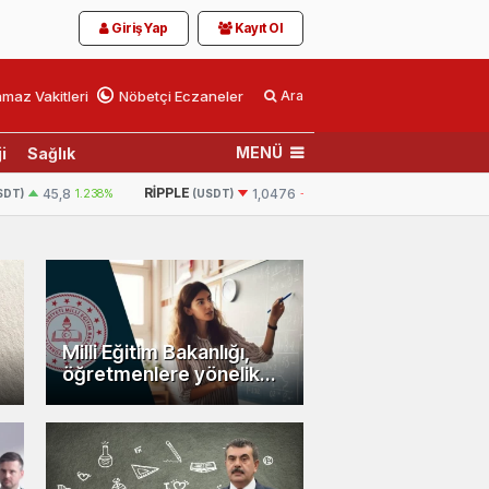
Giriş Yap
Kayıt Ol
maz Vakitleri
Nöbetçi Eczaneler
Ara
MENÜ
i
Sağlık
RIPPLE
BNB
45,8
1.238%
1,0476
-1.91%
593,
SDT)
(USDT)
(USDT)
Milli Eğitim Bakanlığı,
öğretmenlere yönelik
120 saatlik eğitim
programını hayata
geçiriyor