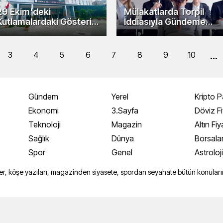
29 Ekim'deki
Mülakatlarda Torpil
Kutlamalardaki Gösteri
İddiasıyla Gündeme
İçin Soruşturma
Gelen Olay, Komisyon
Başlatıldı.
Üyelerinin Onurunu
Zedeledi
...
3
4
5
6
7
8
9
10
Gündem
Yerel
Kripto P
Ekonomi
3.Sayfa
Döviz Fi
Teknoloji
Magazin
Altın Fiy
Sağlık
Dünya
Borsala
Spor
Genel
Astroloj
r, köşe yazıları, magazinden siyasete, spordan seyahate bütün konuların