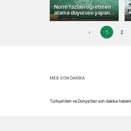
Norm fazlası öğretmen
atama duyurusu yapan
iller açıklandı! İşte
2024'e dair il il güncel
liste...
‹
1
2
MEB SON DAKİKA
Türkiye'den ve Dünya’dan son dakika haberle