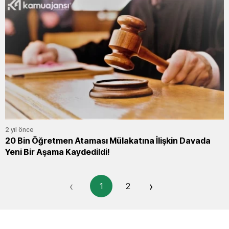
2 yıl önce
20 Bin Öğretmen Ataması Mülakatına İlişkin Davada
Yeni Bir Aşama Kaydedildi!
‹
›
1
2