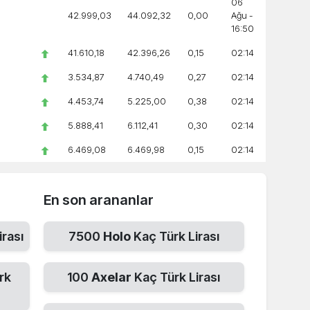
06
42.999,03
44.092,32
0,00
Ağu -
16:50
41.610,18
42.396,26
0,15
02:14
3.534,87
4.740,49
0,27
02:14
4.453,74
5.225,00
0,38
02:14
5.888,41
6.112,41
0,30
02:14
6.469,08
6.469,98
0,15
02:14
En son arananlar
irası
7500
Holo
Kaç Türk Lirası
rk
100
Axelar
Kaç Türk Lirası