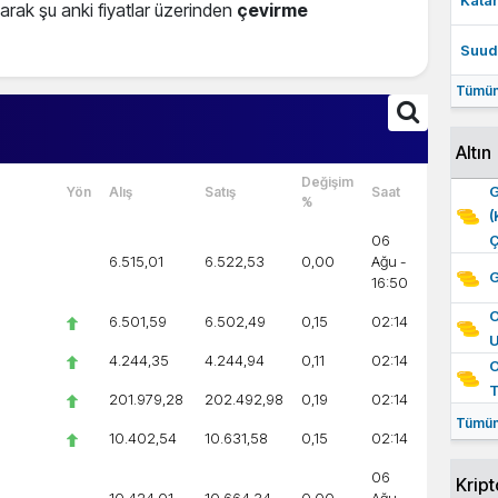
Katar
anarak şu anki fiyatlar üzerinden
çevirme
Suudi
Tümün
Altın
Değişim
G
Yön
Alış
Satış
Saat
%
(
06
Ç
6.515,01
6.522,53
0,00
Ağu -
G
16:50
O
6.501,59
6.502,49
0,15
02:14
4.244,35
4.244,94
0,11
02:14
O
201.979,28
202.492,98
0,19
02:14
Tümün
10.402,54
10.631,58
0,15
02:14
06
Kript