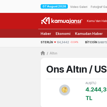
07 August 2026
Video Galeri
Fotoğraf Ga
Kamu'dan Hab
Haber
Ekonomi
Kamudan Haber
-0.13%
STERLIN
64,3442
-0.04%
BITCOIN
64.359,99
-0.5
(USDT)
/
Altın
Ons Altın / U
ALIŞ(TL)
4.244,3
TL