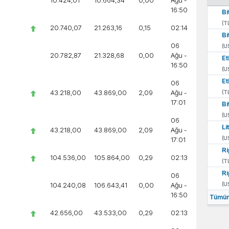
10.424,01
10.664,34
0,00
Ağu -
16:50
Bi
(T
20.740,07
21.263,16
0,15
02:14
Bi
06
(U
20.782,87
21.328,68
0,00
Ağu -
E
16:50
(U
E
06
43.218,00
43.869,00
2,09
Ağu -
(T
17:01
Bi
(U
06
Li
43.218,00
43.869,00
2,09
Ağu -
(U
17:01
Ri
104.536,00
105.864,00
0,29
02:13
(T
Ri
06
104.240,08
106.643,41
0,00
Ağu -
(U
16:50
Tümün
42.656,00
43.533,00
0,29
02:13