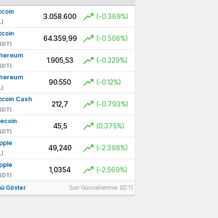
tcoin
3.058.600
(-0.369%)
L)
tcoin
64.359,99
(-0.506%)
SDT)
thereum
1.905,53
(-0.229%)
SDT)
thereum
90.550
(-0.12%)
L)
tcoin Cash
212,7
(-0.793%)
SDT)
tecoin
45,5
(0.375%)
SDT)
pple
49,240
(-2.398%)
L)
pple
1,0354
(-2.569%)
SDT)
ü Göster
Son Güncellenme: 02:11