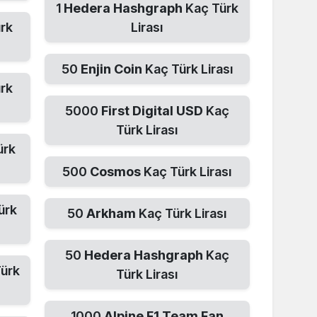
1
Hedera Hashgraph
Kaç Türk
rk
Lirası
50
Enjin Coin
Kaç Türk Lirası
rk
5000
First Digital USD
Kaç
Türk Lirası
ürk
500
Cosmos
Kaç Türk Lirası
ürk
50
Arkham
Kaç Türk Lirası
50
Hedera Hashgraph
Kaç
ürk
Türk Lirası
1000
Alpine F1 Team Fan