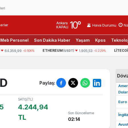
leri
10
°
Ankara
erler
Hava Durumu
Na
KAPALI
Meb Personel
Son Dakika Haber
Yaşam
Kpss
Teknoloj
ETHEREUM
LITECOIN
06%
1.905,53
-0.229%
45,5
0.
(USDT)
(USDT)
Dövi
SD
Paylaş:
Amer
Dolar
SATIŞ(TL)
Euro
5
4.244,94
Son Güncelleme
İngili
TL
02:14
Avust