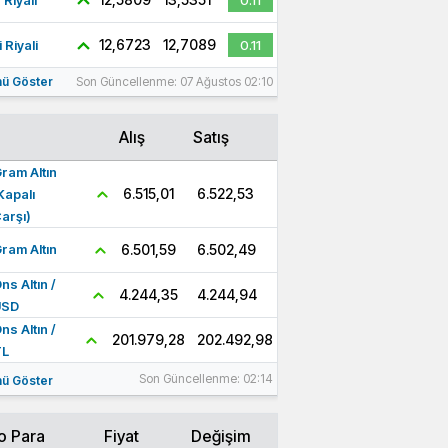
 Riyali
0.11
12,6723
12,7089
 Riyali
0.11
ü Göster
Son Güncellenme: 07 Ağustos 02:10
Alış
Satış
ram Altın
6.522,53
6.515,01
Kapalı
arşı)
6.502,49
6.501,59
ram Altın
ns Altın /
4.244,94
4.244,35
USD
ns Altın /
202.492,98
201.979,28
TL
Son Güncellenme: 02:14
ü Göster
o Para
Fiyat
Değişim