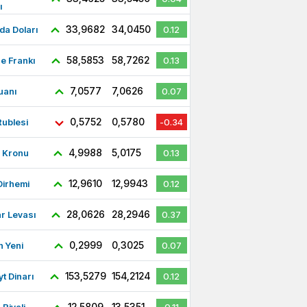
ı
33,9682
34,0450
a Doları
0.12
58,5853
58,7262
re Frankı
0.13
7,0577
7,0626
uanı
0.07
0,5752
0,5780
ublesi
-0.34
4,9988
5,0175
ç Kronu
0.13
12,9610
12,9943
Dirhemi
0.12
28,0626
28,2946
r Levası
0.37
0,2999
0,3025
 Yeni
0.07
153,5279
154,2124
t Dinarı
0.12
12,5809
13,5351