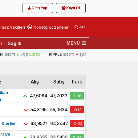
Giriş Yap
Kayıt Ol
maz Vakitleri
Nöbetçi Eczaneler
Ara
MENÜ
i
Sağlık
RIPPLE
BNB
375%
1,0354
-2.569%
592,3
-0.143%
(USDT)
(USDT)
z
Alış
Satış
Fark
ikan
47,6064
47,7033
0.06
ı
54,8195
55,0634
-0.13
63,9521
64,3442
z Sterlini
-0.04
ralya
33,4625
33,5450
0.04