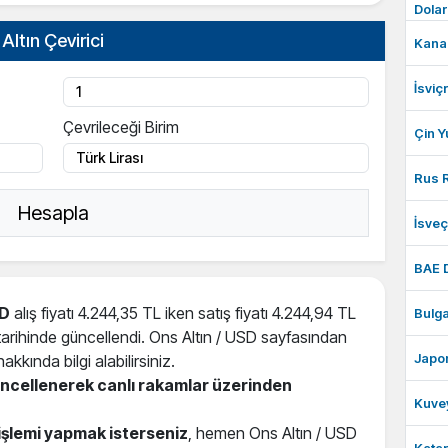
Dolar
Altın Çevirici
Kanad
İsviç
Çevrileceği Birim
Çin Y
Rus R
Hesapla
İsve
BAE 
SD
alış fiyatı 4.244,35 TL iken satış fiyatı 4.244,94 TL
Bulga
 tarihinde güncellendi. Ons Altın / USD sayfasından
Japon
akkında bilgi alabilirsiniz.
güncellenerek canlı rakamlar üzerinden
Kuvey
işlemi yapmak isterseniz
, hemen Ons Altın / USD