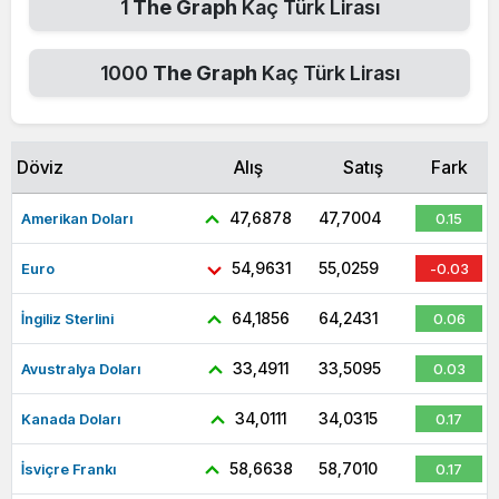
1
The Graph
Kaç Türk Lirası
1000
The Graph
Kaç Türk Lirası
Döviz
Alış
Satış
Fark
47,6878
47,7004
Amerikan Doları
0.15
54,9631
55,0259
Euro
-0.03
64,1856
64,2431
İngiliz Sterlini
0.06
33,4911
33,5095
Avustralya Doları
0.03
34,0111
34,0315
Kanada Doları
0.17
58,6638
58,7010
İsviçre Frankı
0.17