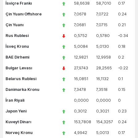
İsviçre Frankı
58,6638
58,7010
0.17
Çin Yuanı Offshore
7,0678
7,0722
0.24
Çin Yuanı
7,0681
7,0715
0.21
Rus Rublesi
0,5752
0,5780
-0.34
İsveç Kronu
5,0084
5,0130
0.18
BAE Dirhemi
12,9821
12,9958
0.2
Bulgar Levası
27,9743
28,2565
-0.22
Belarus Rublesi
16,0851
16,1132
0.1
Danimarka Kronu
7,3478
7,3518
0.15
İran Riyali
0,0000
0,0000
0
Japon Yeni
0,3012
0,3021
0.23
Kuveyt Dinarı
153,7808
154,3257
0.24
Norveç Kronu
4,9942
5,0013
0.17