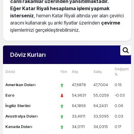
canlı rakamlar üzerinden yansıtılmaktadır.
Eğer Katar Riyali hesaplama işlemi yapmak
isterseniz
, hemen Katar Riyali altında yer alan çevirici
aracını kullanarak şu anki fiyatlar üzerinden
çevirme
işlemlerinizi gerçekleştirebilirsiniz.
Döviz Kurları
Değişim
Döviz
Yön
Alış
Satış
%
Amerikan Doları
47,6878
47,7004
0.15
Euro
54,9631
55,0259
-0.03
İngiliz Sterlini
64,1856
64,2431
0.06
Avustralya Doları
33,4911
33,5095
0.03
Kanada Doları
34,0111
34,0315
0.17