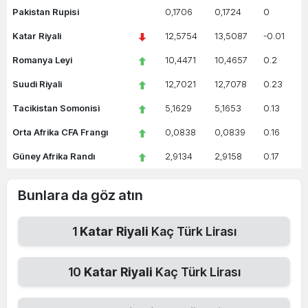
Pakistan Rupisi
0,1706
0,1724
0
Katar Riyali
12,5754
13,5087
-0.01
Romanya Leyi
10,4471
10,4657
0.2
Suudi Riyali
12,7021
12,7078
0.23
Tacikistan Somonisi
5,1629
5,1653
0.13
Orta Afrika CFA Frangı
0,0838
0,0839
0.16
Güney Afrika Randı
2,9134
2,9158
0.17
Bunlara da göz atın
1
Katar Riyali
Kaç Türk Lirası
10
Katar Riyali
Kaç Türk Lirası