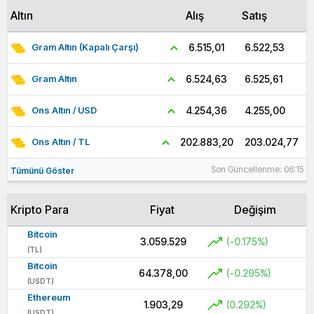
Altın
Alış
Satış
6.522,53
6.515,01
Gram Altın (Kapalı Çarşı)
6.525,61
6.524,63
Gram Altın
4.255,00
4.254,36
Ons Altın / USD
203.024,77
202.883,20
Ons Altın / TL
Son Güncellenme: 06:15
Tümünü Göster
Kripto Para
Fiyat
Değişim
Bitcoin
3.059.529
(-0.175%)
(TL)
Bitcoin
64.378,00
(-0.295%)
(USDT)
Ethereum
1.903,29
(0.292%)
(USDT)