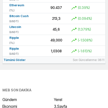
Ethereum
90.437
(0.39%)
(TL)
Bitcoin Cash
213,3
(0.094%)
(USDT)
Litecoin
45,6
(1.379%)
(USDT)
Ripple
49,000
(-1.508%)
(TL)
Ripple
1,0308
(-1.613%)
(USDT)
Tümünü Göster
Son Güncellenme: 06:11
MEB SON DAKİKA
Gündem
Yerel
Ekonomi
3.Sayfa