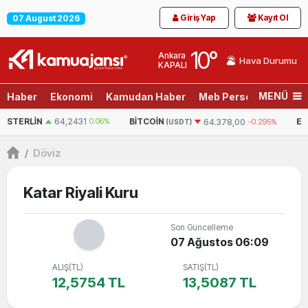
Giriş Yap
Kayıt Ol
07 August 2026
10
°
Ankara
Hava Durumu
KAPALI
MENÜ
Haber
Ekonomi
Kamudan Haber
Meb Personel
Son D
BITCOIN
ETHEREUM
64.378,00
-0.295%
1.903,29
0
(USDT)
(USDT)
/
Döviz
Katar Riyali Kuru
Son Güncelleme
07 Ağustos 06:09
ALIŞ(TL)
SATIŞ(TL)
12,5754 TL
13,5087 TL