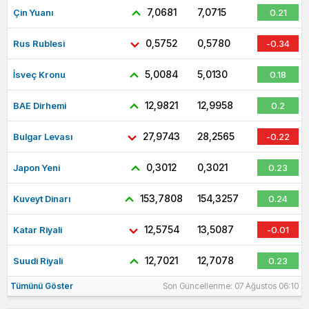
7,0681
7,0715
Çin Yuanı
0.21
0,5752
0,5780
Rus Rublesi
-0.34
5,0084
5,0130
İsveç Kronu
0.18
12,9821
12,9958
BAE Dirhemi
0.2
27,9743
28,2565
Bulgar Levası
-0.22
0,3012
0,3021
Japon Yeni
0.23
153,7808
154,3257
Kuveyt Dinarı
0.24
12,5754
13,5087
Katar Riyali
-0.01
12,7021
12,7078
Suudi Riyali
0.23
Tümünü Göster
Son Güncellenme: 07 Ağustos 06:10