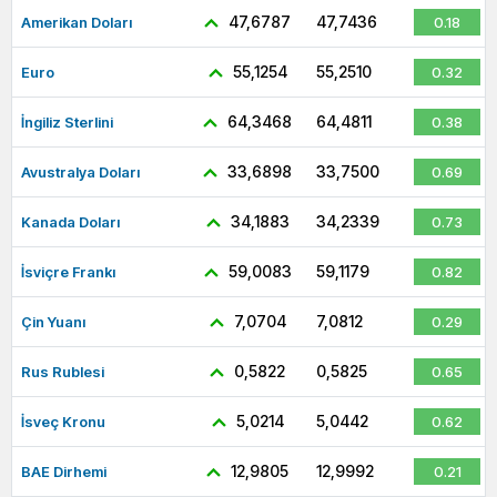
47,6787
47,7436
Amerikan Doları
0.18
55,1254
55,2510
Euro
0.32
64,3468
64,4811
İngiliz Sterlini
0.38
33,6898
33,7500
Avustralya Doları
0.69
34,1883
34,2339
Kanada Doları
0.73
59,0083
59,1179
İsviçre Frankı
0.82
7,0704
7,0812
Çin Yuanı
0.29
0,5822
0,5825
Rus Rublesi
0.65
5,0214
5,0442
İsveç Kronu
0.62
12,9805
12,9992
BAE Dirhemi
0.21