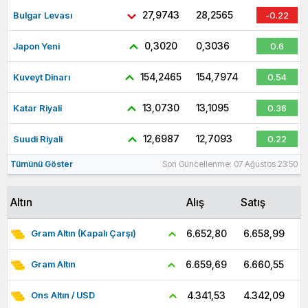
27,9743
28,2565
Bulgar Levası
-0.22
0,3020
0,3036
Japon Yeni
0.6
154,2465
154,7974
Kuveyt Dinarı
0.54
13,0730
13,1095
Katar Riyali
0.36
12,6987
12,7093
Suudi Riyali
0.22
Tümünü Göster
Son Güncellenme: 07 Ağustos 23:50
Altın
Alış
Satış
6.658,99
6.652,80
Gram Altın (Kapalı Çarşı)
6.660,55
6.659,69
Gram Altın
4.342,09
4.341,53
Ons Altın / USD