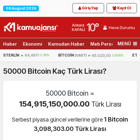
Giriş Yap
Kayıt Ol
08 August 2026
10
°
Ankara
Hava Durumu
KAPALI
MENÜ
Haber
Ekonomi
Kamudan Haber
Meb Personel
Son D
STERLIN
64,4811
0.38%
BITCOIN
ET
65.020,00
0.856%
(USDT)
50000
Bitcoin
Kaç Türk Lirası?
50000 Bitcoin =
154,915,150,000.00
Türk Lirası
1 Bitcoin
Serbest piyasa güncel verilerine göre
3,098,303.00 Türk Lirası