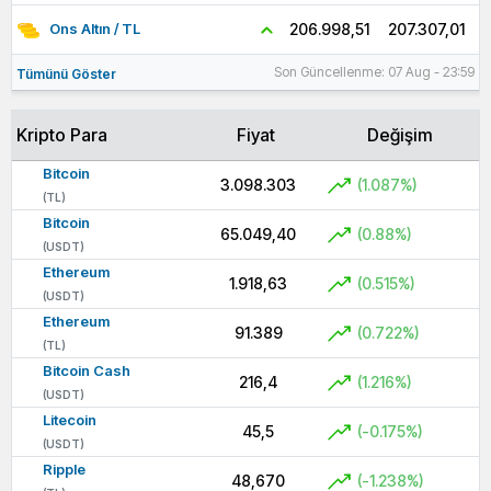
207.307,01
206.998,51
Ons Altın / TL
Son Güncellenme: 07 Aug - 23:59
Tümünü Göster
Kripto Para
Fiyat
Değişim
Bitcoin
3.098.303
(1.087%)
(TL)
Bitcoin
65.049,40
(0.88%)
(USDT)
Ethereum
1.918,63
(0.515%)
(USDT)
Ethereum
91.389
(0.722%)
(TL)
Bitcoin Cash
216,4
(1.216%)
(USDT)
Litecoin
45,5
(-0.175%)
(USDT)
Ripple
48,670
(-1.238%)