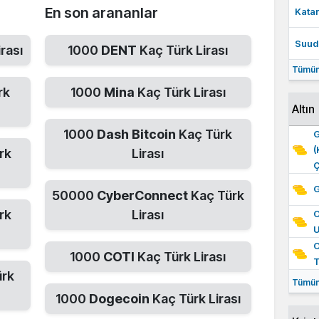
En son arananlar
Katar
Suudi
rası
1000
DENT
Kaç Türk Lirası
Tümün
rk
1000
Mina
Kaç Türk Lirası
Altın
1000
Dash Bitcoin
Kaç Türk
G
(
rk
Lirası
Ç
G
50000
CyberConnect
Kaç Türk
rk
Lirası
O
O
1000
COTI
Kaç Türk Lirası
ürk
Tümün
1000
Dogecoin
Kaç Türk Lirası