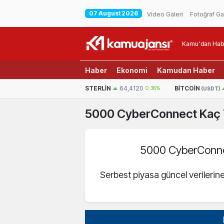
07 August 2026
Video Galeri
Fotoğraf Ga
Kamu'dan Hab
Haber
Ekonomi
Kamudan Haber
EURO
55,1812
0.3%
STERLIN
64,4120
0.36%
BITCOIN
(USDT)
5000
CyberConnect
Kaç 
5000 CyberConn
Serbest piyasa güncel verilerin