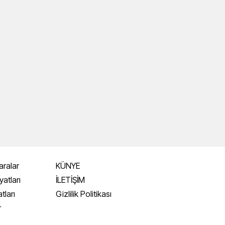
aralar
KÜNYE
yatları
İLETİŞİM
atları
Gizlilik Politikası
r
i