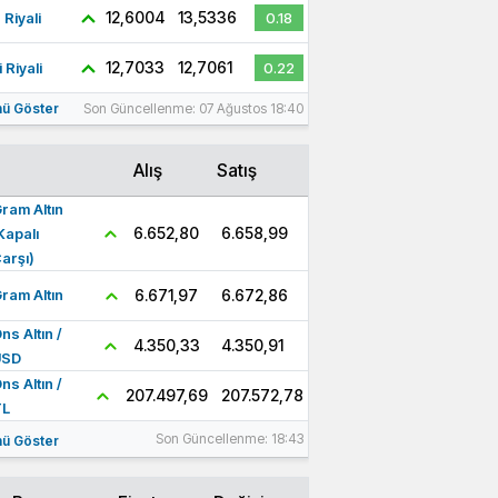
12,6004
13,5336
 Riyali
0.18
12,7033
12,7061
 Riyali
0.22
ü Göster
Son Güncellenme: 07 Ağustos 18:40
Alış
Satış
ram Altın
6.658,99
6.652,80
Kapalı
arşı)
6.672,86
6.671,97
ram Altın
ns Altın /
4.350,91
4.350,33
USD
ns Altın /
207.572,78
207.497,69
TL
Son Güncellenme: 18:43
ü Göster