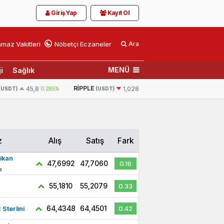
Giriş Yap
Kayıt Ol
maz Vakitleri
Nöbetçi Eczaneler
Ara
MENÜ
i
Sağlık
RIPPLE
BNB
45,8
0.285%
1,0282
-2.076%
(USDT)
(USDT)
(USDT)
z
Alış
Satış
Fark
ikan
47,6992
47,7060
0.16
ı
55,1810
55,2079
0.33
64,4348
64,4501
z Sterlini
0.42