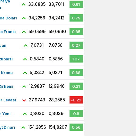
ralya
33,6835
33,7011
0.61
ı
34,2256
34,2412
a Doları
0.79
59,0599
59,0960
re Frankı
0.85
7,0731
7,0756
uanı
0.27
0,5840
0,5856
ublesi
1.07
5,0342
5,0371
ç Kronu
0.68
12,9837
12,9946
Dirhemi
0.21
27,9743
28,2565
r Levası
-0.22
0,3030
0,3039
 Yeni
0.8
154,2856
154,8207
t Dinarı
0.56