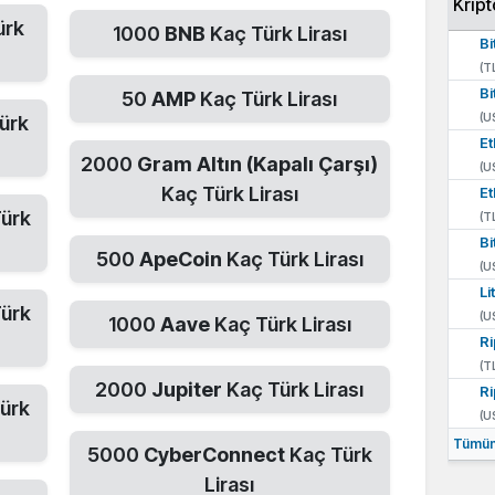
Kript
ürk
1000
BNB
Kaç Türk Lirası
Bi
(T
Bi
50
AMP
Kaç Türk Lirası
(U
ürk
E
2000
Gram Altın (Kapalı Çarşı)
(U
Kaç Türk Lirası
E
ürk
(T
Bi
500
ApeCoin
Kaç Türk Lirası
(U
Li
ürk
(U
1000
Aave
Kaç Türk Lirası
Ri
(T
2000
Jupiter
Kaç Türk Lirası
Ri
ürk
(U
Tümün
5000
CyberConnect
Kaç Türk
Lirası