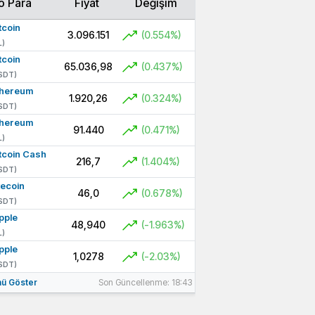
o Para
Fiyat
Değişim
tcoin
3.096.151
(0.554%)
L)
tcoin
65.036,98
(0.437%)
SDT)
thereum
1.920,26
(0.324%)
SDT)
thereum
91.440
(0.471%)
L)
tcoin Cash
216,7
(1.404%)
SDT)
tecoin
46,0
(0.678%)
SDT)
pple
48,940
(-1.963%)
L)
pple
1,0278
(-2.03%)
SDT)
ü Göster
Son Güncellenme: 18:43