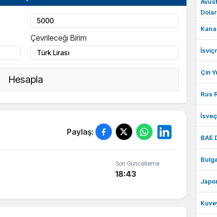
Avust
Dolar
Kanad
Çevrileceği Birim
İsviç
Çin Y
Hesapla
Rus R
İsve
Paylaş:
BAE 
Bulga
Son Güncelleme
18:43
Japon
Kuvey