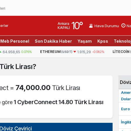
leri
10
°
Ankara
erler
Hava Durumu
Na
KAPALI
Meb Personel
Son Dakika Haber
Yaşam
Kpss
Teknoloj
ETHEREUM
LITECOIN
64.958,65
0.076%
1.915,29
-0.082%
(USDT)
Türk Lirası?
Dövi
74,000.00
ect =
Türk Lirası
Amer
Dolar
1 CyberConnect 14.80 Türk Lirası
e göre
Euro
İngili
Döviz Çevirici