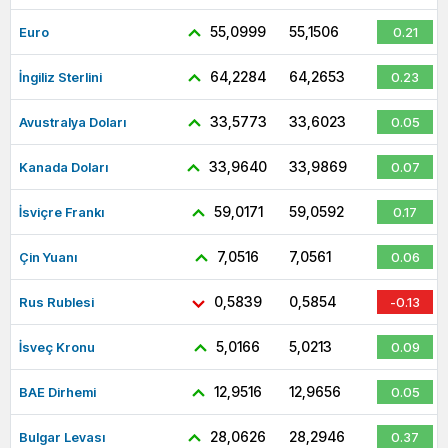
55,0999
55,1506
Euro
0.21
64,2284
64,2653
İngiliz Sterlini
0.23
33,5773
33,6023
Avustralya Doları
0.05
33,9640
33,9869
Kanada Doları
0.07
59,0171
59,0592
İsviçre Frankı
0.17
7,0516
7,0561
Çin Yuanı
0.06
0,5839
0,5854
Rus Rublesi
-0.13
5,0166
5,0213
İsveç Kronu
0.09
12,9516
12,9656
BAE Dirhemi
0.05
28,0626
28,2946
Bulgar Levası
0.37