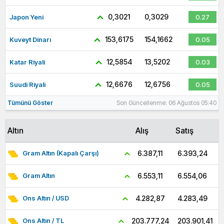
0,3021
0,3029
Japon Yeni
0.27
153,6175
154,1662
Kuveyt Dinarı
0.05
12,5854
13,5202
Katar Riyali
0.03
12,6676
12,6756
Suudi Riyali
0.05
Tümünü Göster
Son Güncellenme: 06 Ağustos 05:40
Altın
Alış
Satış
6.393,24
6.387,11
Gram Altın (Kapalı Çarşı)
6.554,06
6.553,11
Gram Altın
4.283,49
4.282,87
Ons Altın / USD
203.901,41
203.777,24
Ons Altın / TL