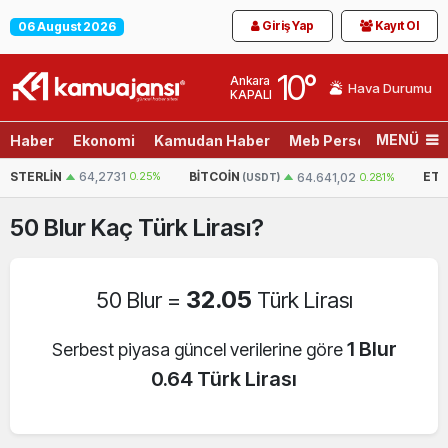
Giriş Yap
Kayıt Ol
06 August 2026
10
°
Ankara
Hava Durumu
KAPALI
MENÜ
Haber
Ekonomi
Kamudan Haber
Meb Personel
Son D
RLIN
64,2731
0.25%
BITCOIN
ETHEREU
64.641,02
0.281%
(USDT)
50
Blur
Kaç Türk Lirası?
32.05
50 Blur =
Türk Lirası
1 Blur
Serbest piyasa güncel verilerine göre
0.64 Türk Lirası