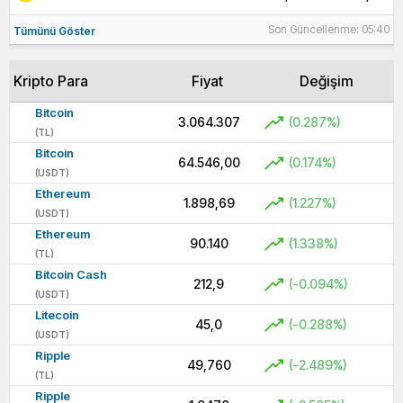
Son Güncellenme: 05:40
Tümünü Göster
Kripto Para
Fiyat
Değişim
Bitcoin
3.064.307
(0.287%)
(TL)
Bitcoin
64.546,00
(0.174%)
(USDT)
Ethereum
1.898,69
(1.227%)
(USDT)
Ethereum
90.140
(1.338%)
(TL)
Bitcoin Cash
212,9
(-0.094%)
(USDT)
Litecoin
45,0
(-0.288%)
(USDT)
Ripple
49,760
(-2.489%)
(TL)
Ripple