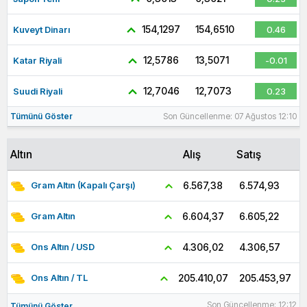
154,1297
154,6510
Kuveyt Dinarı
0.46
12,5786
13,5071
Katar Riyali
-0.01
12,7046
12,7073
Suudi Riyali
0.23
Tümünü Göster
Son Güncellenme: 07 Ağustos 12:10
Altın
Alış
Satış
6.574,93
6.567,38
Gram Altın (Kapalı Çarşı)
6.605,22
6.604,37
Gram Altın
4.306,57
4.306,02
Ons Altın / USD
205.453,97
205.410,07
Ons Altın / TL
Son Güncellenme: 12:12
Tümünü Göster