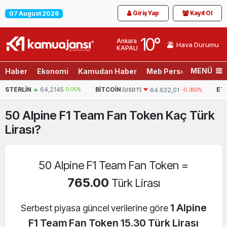
Giriş Yap
Kayıt Ol
07 August 2026
10
°
Ankara
Hava Durumu
KAPALI
MENÜ
Haber
Ekonomi
Kamudan Haber
Meb Personel
Son D
4,2145
0.05%
BITCOIN
ETHEREUM
64.632,01
-0.389%
(USDT)
(USDT
50
Alpine F1 Team Fan Token
Kaç Türk
Lirası?
50 Alpine F1 Team Fan Token =
765.00
Türk Lirası
1 Alpine
Serbest piyasa güncel verilerine göre
F1 Team Fan Token 15.30 Türk Lirası