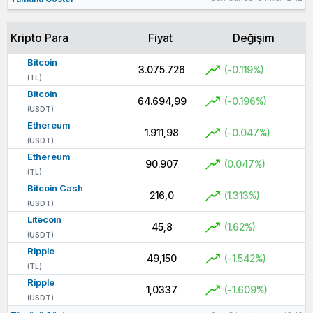
Kripto Para
Fiyat
Değişim
Bitcoin
3.075.726
(-0.119%)
(TL)
Bitcoin
64.694,99
(-0.196%)
(USDT)
Ethereum
1.911,98
(-0.047%)
(USDT)
Ethereum
90.907
(0.047%)
(TL)
Bitcoin Cash
216,0
(1.313%)
(USDT)
Litecoin
45,8
(1.62%)
(USDT)
Ripple
49,150
(-1.542%)
(TL)
Ripple
1,0337
(-1.609%)
(USDT)