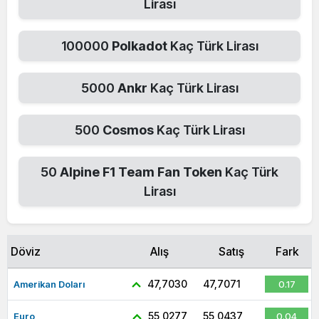
Lirası
100000
Polkadot
Kaç Türk Lirası
5000
Ankr
Kaç Türk Lirası
500
Cosmos
Kaç Türk Lirası
50
Alpine F1 Team Fan Token
Kaç Türk
Lirası
Döviz
Alış
Satış
Fark
47,7030
47,7071
Amerikan Doları
0.17
55,0277
55,0437
Euro
0.04