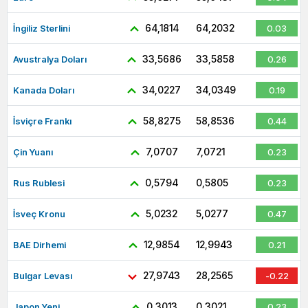
64,1814
64,2032
İngiliz Sterlini
0.03
33,5686
33,5858
Avustralya Doları
0.26
34,0227
34,0349
Kanada Doları
0.19
58,8275
58,8536
İsviçre Frankı
0.44
7,0707
7,0721
Çin Yuanı
0.23
0,5794
0,5805
Rus Rublesi
0.23
5,0232
5,0277
İsveç Kronu
0.47
12,9854
12,9943
BAE Dirhemi
0.21
27,9743
28,2565
Bulgar Levası
-0.22
0,3013
0,3021
Japon Yeni
0.23