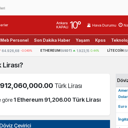
leri
10
°
Ankara
erler
Hava Durumu
Na
KAPALI
Meb Personel
Son Dakika Haber
Yaşam
Kpss
Teknoloj
ETHEREUM
LITECOIN
64.926,68
-0.049%
1.923,15
0.44%
(USDT)
(U
 Lirası?
Dövi
912,060,000.00
=
Türk Lirası
Amer
Dolar
1 Ethereum 91,206.00 Türk Lirası
ne göre
Euro
İngili
Döviz Çevirici