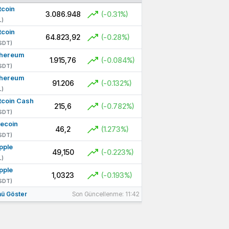
tcoin
3.086.948
(-0.31%)
L)
tcoin
64.823,92
(-0.28%)
SDT)
thereum
1.915,76
(-0.084%)
SDT)
thereum
91.206
(-0.132%)
L)
tcoin Cash
215,6
(-0.782%)
SDT)
tecoin
46,2
(1.273%)
SDT)
pple
49,150
(-0.223%)
L)
pple
1,0323
(-0.193%)
SDT)
ü Göster
Son Güncellenme: 11:42