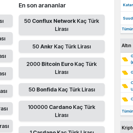
En son arananlar
Katar
Suudi
sı
50
Conflux Network
Kaç Türk
Lirası
Tümün
ası
Altın
50
Ankr
Kaç Türk Lirası
ası
G
(
2000
Bitcoin Euro
Kaç Türk
Lirası
G
ası
O
50
Bonfida
Kaç Türk Lirası
ası
O
100000
Cardano
Kaç Türk
rası
Tümün
Lirası
rası
Kript
1
Cardano
Kaç Türk Lirası