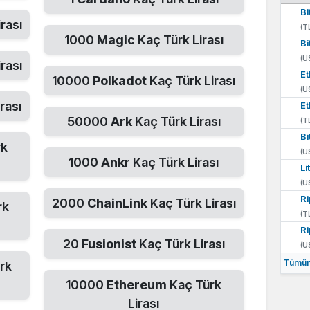
Bi
rası
(T
1000
Magic
Kaç Türk Lirası
Bi
(U
rası
E
10000
Polkadot
Kaç Türk Lirası
(U
rası
E
50000
Ark
Kaç Türk Lirası
(T
Bi
rk
(U
1000
Ankr
Kaç Türk Lirası
Li
(U
Ri
2000
ChainLink
Kaç Türk Lirası
rk
(T
Ri
20
Fusionist
Kaç Türk Lirası
(U
Tümün
rk
10000
Ethereum
Kaç Türk
Lirası