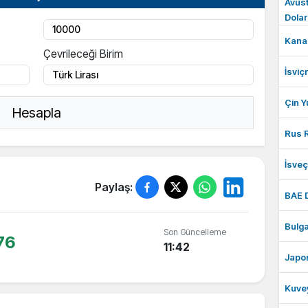
Avust
Dolar
Kanad
Çevrileceği Birim
İsviç
Çin Y
Hesapla
Rus R
İsve
Paylaş:
BAE 
Bulga
Son Güncelleme
76
11:42
Japon
Kuvey