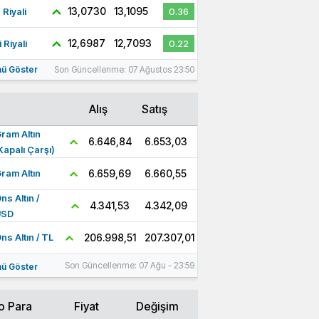
13,0730
13,1095
 Riyali
0.36
12,6987
12,7093
 Riyali
0.22
ü Göster
Son Güncellenme: 07 Ağustos 23:50
Alış
Satış
ram Altın
6.653,03
6.646,84
Kapalı Çarşı)
6.660,55
6.659,69
ram Altın
ns Altın /
4.342,09
4.341,53
USD
207.307,01
206.998,51
ns Altın / TL
Son Güncellenme: 07 Ağu - 23:59
ü Göster
o Para
Fiyat
Değişim