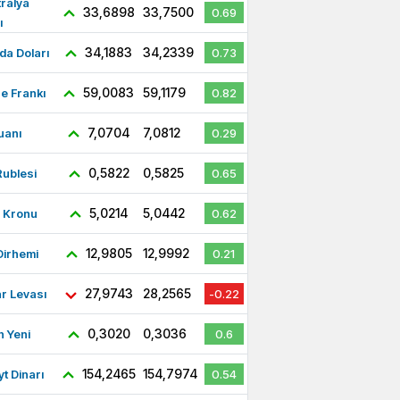
ralya
33,6898
33,7500
0.69
ı
34,1883
34,2339
a Doları
0.73
59,0083
59,1179
re Frankı
0.82
7,0704
7,0812
uanı
0.29
0,5822
0,5825
ublesi
0.65
5,0214
5,0442
ç Kronu
0.62
12,9805
12,9992
Dirhemi
0.21
27,9743
28,2565
r Levası
-0.22
0,3020
0,3036
 Yeni
0.6
154,2465
154,7974
t Dinarı
0.54