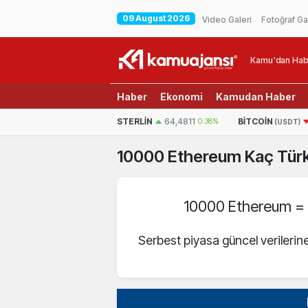
09 August 2026
Video Galeri
Fotoğraf Ga
Kamu'dan Hab
Haber
Ekonomi
Kamudan Haber
EURO
55,2510
0.32%
STERLIN
64,4811
0.38%
BITCOIN
(USDT)
10000
Ethereum
Kaç Türk
10000 Ethereum 
Serbest piyasa güncel verileri