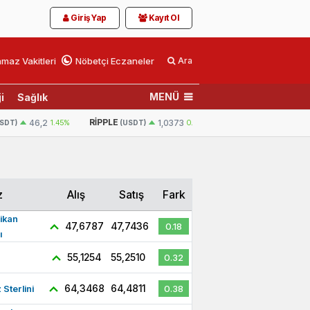
Giriş Yap
Kayıt Ol
maz Vakitleri
Nöbetçi Eczaneler
Ara
MENÜ
i
Sağlık
RIPPLE
BNB
46,2
1.45%
1,0373
0.251%
603,
SDT)
(USDT)
(USDT)
z
Alış
Satış
Fark
ikan
47,6787
47,7436
0.18
ı
55,1254
55,2510
0.32
64,3468
64,4811
z Sterlini
0.38