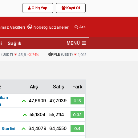
Giriş Yap
Kayıt Ol
maz Vakitleri
Nöbetçi Eczaneler
Ara
MENÜ
i
Sağlık
N
RIPPLE
BNB
45,8
-0.174%
1,0182
-2.816%
(USDT)
(USDT)
(USDT)
z
Alış
Satış
Fark
ikan
47,6909
47,7039
0.15
ı
55,1804
55,2114
0.33
64,4079
64,4550
z Sterlini
0.4