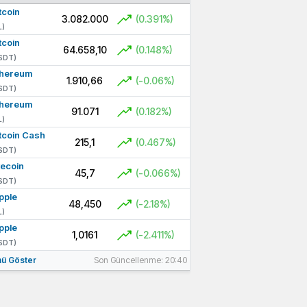
tcoin
3.082.000
(0.391%)
L)
tcoin
64.658,10
(0.148%)
SDT)
thereum
1.910,66
(-0.06%)
SDT)
thereum
91.071
(0.182%)
L)
tcoin Cash
215,1
(0.467%)
SDT)
tecoin
45,7
(-0.066%)
SDT)
pple
48,450
(-2.18%)
L)
pple
1,0161
(-2.411%)
SDT)
ü Göster
Son Güncellenme: 20:40