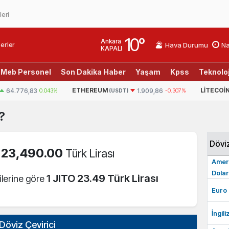
leri
10
°
Ankara
erler
Hava Durumu
Na
KAPALI
Meb Personel
Son Dakika Haber
Yaşam
Kpss
Teknoloj
ETHEREUM
LITECOI
64.776,83
0.043%
1.909,86
-0.307%
(USDT)
?
Dövi
23,490.00
=
Türk Lirası
Amer
Dolar
1 JITO 23.49 Türk Lirası
ilerine göre
Euro
İngili
Döviz Çevirici