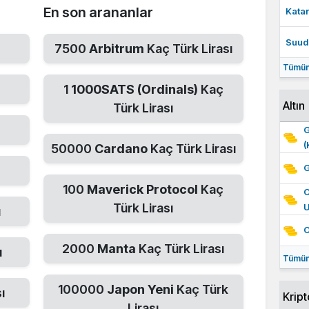
En son arananlar
Katar
Suudi
7500
Arbitrum
Kaç Türk Lirası
Tümün
1
1000SATS (Ordinals)
Kaç
Altın
Türk Lirası
G
(
50000
Cardano
Kaç Türk Lirası
G
100
Maverick Protocol
Kaç
O
Türk Lirası
ı
O
2000
Manta
Kaç Türk Lirası
ı
Tümün
100000
Japon Yeni
Kaç Türk
ı
Kript
Lirası