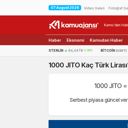
07 August 2026
Video Galeri
Fotoğraf Ga
Kamu'dan Hab
Haber
Ekonomi
Kamudan Haber
EURO
55,1935
0.31%
STERLIN
64,4478
0.39%
BITCOIN
(USDT)
1000
JITO
Kaç Türk Lirası
1000 JITO 
Serbest piyasa güncel ver