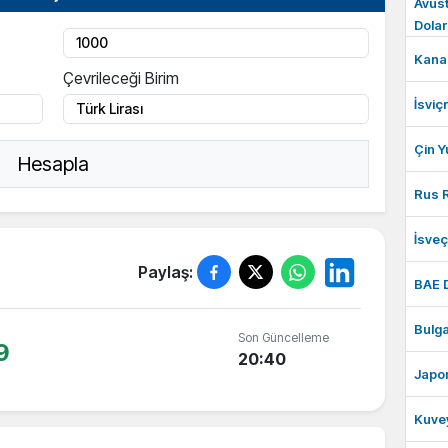
Avust
Dolar
Kanad
Çevrileceği Birim
İsviç
Çin Y
Hesapla
Rus R
İsve
Paylaş:
BAE 
Bulga
Son Güncelleme
9
20:40
Japon
Kuvey