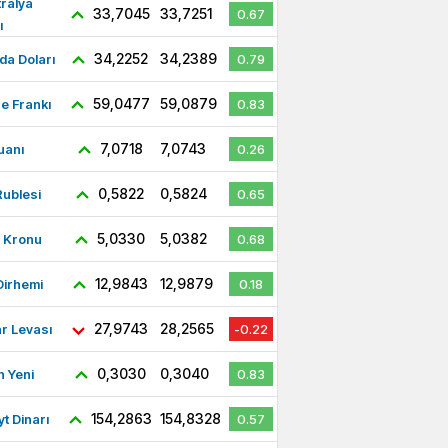
ralya
33,7045
33,7251
0.67
ı
34,2252
34,2389
a Doları
0.79
59,0477
59,0879
re Frankı
0.83
7,0718
7,0743
uanı
0.26
0,5822
0,5824
ublesi
0.65
5,0330
5,0382
ç Kronu
0.68
12,9843
12,9879
Dirhemi
0.18
27,9743
28,2565
r Levası
-0.22
0,3030
0,3040
 Yeni
0.83
154,2863
154,8328
t Dinarı
0.57