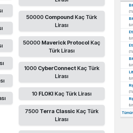
Bi
sı
(T
50000
Compound
Kaç Türk
Bi
Lirası
(U
sı
E
(U
50000
Maverick Protocol
Kaç
sı
E
Türk Lirası
(T
Bi
sı
(U
1000
CyberConnect
Kaç Türk
Li
Lirası
(U
sı
Ri
(T
10
FLOKI
Kaç Türk Lirası
ası
Ri
(U
7500
Terra Classic
Kaç Türk
Tümün
Lirası