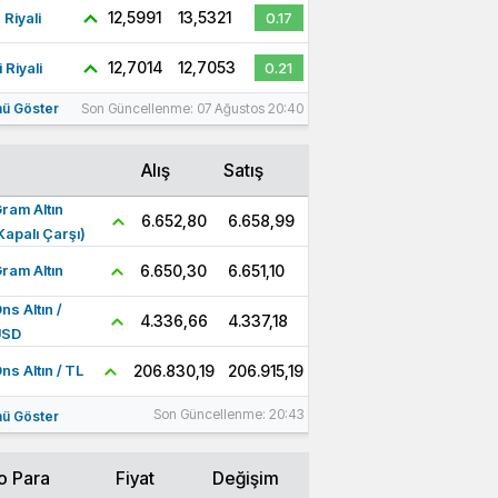
12,5991
13,5321
 Riyali
0.17
12,7014
12,7053
 Riyali
0.21
ü Göster
Son Güncellenme: 07 Ağustos 20:40
Alış
Satış
ram Altın
6.658,99
6.652,80
Kapalı Çarşı)
6.651,10
6.650,30
ram Altın
ns Altın /
4.337,18
4.336,66
USD
206.915,19
206.830,19
ns Altın / TL
Son Güncellenme: 20:43
ü Göster
o Para
Fiyat
Değişim