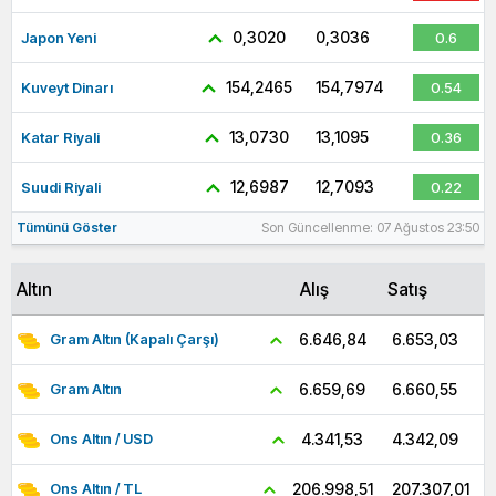
0,3020
0,3036
Japon Yeni
0.6
154,2465
154,7974
Kuveyt Dinarı
0.54
13,0730
13,1095
Katar Riyali
0.36
12,6987
12,7093
Suudi Riyali
0.22
Tümünü Göster
Son Güncellenme: 07 Ağustos 23:50
Altın
Alış
Satış
6.653,03
6.646,84
Gram Altın (Kapalı Çarşı)
6.660,55
6.659,69
Gram Altın
4.342,09
4.341,53
Ons Altın / USD
207.307,01
206.998,51
Ons Altın / TL