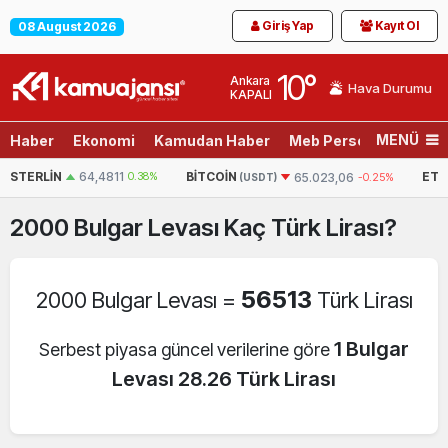
Giriş Yap
Kayıt Ol
08 August 2026
10
°
Ankara
Hava Durumu
KAPALI
MENÜ
Haber
Ekonomi
Kamudan Haber
Meb Personel
Son D
RLIN
64,4811
0.38%
BITCOIN
ETHEREU
65.023,06
-0.25%
(USDT)
2000
Bulgar Levası
Kaç Türk Lirası?
56513
2000 Bulgar Levası =
Türk Lirası
1 Bulgar
Serbest piyasa güncel verilerine göre
Levası 28.26 Türk Lirası