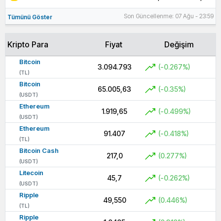
Son Güncellenme: 07 Ağu - 23:59
Tümünü Göster
Kripto Para
Fiyat
Değişim
Bitcoin
3.094.793
(-0.267%)
(TL)
Bitcoin
65.005,63
(-0.35%)
(USDT)
Ethereum
1.919,65
(-0.499%)
(USDT)
Ethereum
91.407
(-0.418%)
(TL)
Bitcoin Cash
217,0
(0.277%)
(USDT)
Litecoin
45,7
(-0.262%)
(USDT)
Ripple
49,550
(0.446%)
(TL)
Ripple