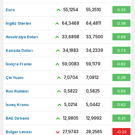
55,1254
55,2510
Euro
0.32
64,3468
64,4811
İngiliz Sterlini
0.38
33,6898
33,7500
Avustralya Doları
0.69
34,1883
34,2339
Kanada Doları
0.73
59,0083
59,1179
İsviçre Frankı
0.82
7,0704
7,0812
Çin Yuanı
0.29
0,5822
0,5825
Rus Rublesi
0.65
5,0214
5,0442
İsveç Kronu
0.62
12,9805
12,9992
BAE Dirhemi
0.21
27,9743
28,2565
Bulgar Levası
-0.22