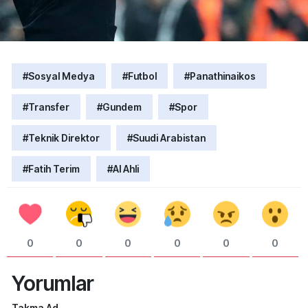
#Sosyal Medya
#Futbol
#Panathinaikos
#Transfer
#Gundem
#Spor
#Teknik Direktor
#Suudi Arabistan
#Fatih Terim
#Al Ahli
0
0
0
0
0
0
Yorumlar
Takma Ad