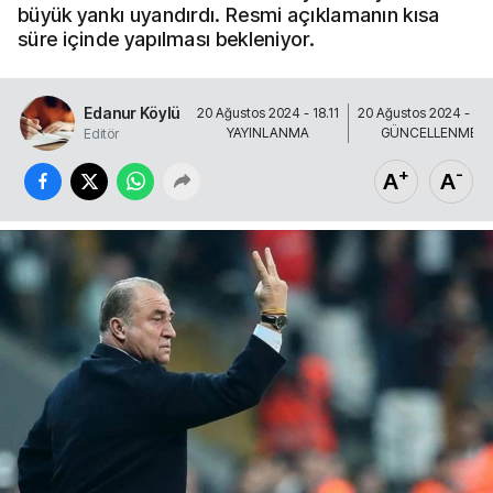
büyük yankı uyandırdı. Resmi açıklamanın kısa
süre içinde yapılması bekleniyor.
Edanur Köylü
20 Ağustos 2024 - 18.11
20 Ağustos 2024 - 18.
YAYINLANMA
GÜNCELLENME
Editör
+
-
A
A