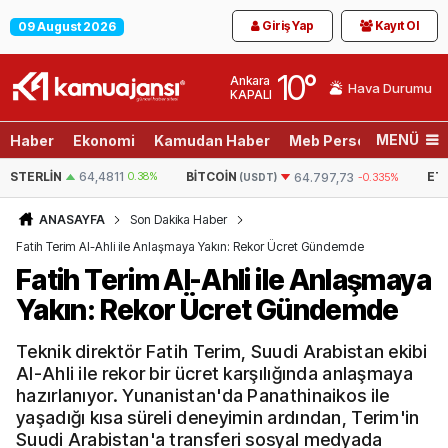
Giriş Yap
Kayıt Ol
09 August 2026
10
°
Ankara
Hava Durumu
KAPALI
MENÜ
Haber
Ekonomi
Kamudan Haber
Meb Personel
Son D
STERLIN
64,4811
0.38%
BITCOIN
ET
64.797,73
-0.335%
(USDT)
ANASAYFA
Son Dakika Haber
Fatih Terim Al-Ahli ile Anlaşmaya Yakın: Rekor Ücret Gündemde
Fatih Terim Al-Ahli ile Anlaşmaya
Yakın: Rekor Ücret Gündemde
Teknik direktör Fatih Terim, Suudi Arabistan ekibi
Al-Ahli ile rekor bir ücret karşılığında anlaşmaya
hazırlanıyor. Yunanistan'da Panathinaikos ile
yaşadığı kısa süreli deneyimin ardından, Terim'in
Suudi Arabistan'a transferi sosyal medyada