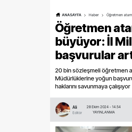
ANASAYFA
Haber
Öğretmen ataması
Öğretmen atam
büyüyor: İl Mi
başvurular ar
20 bin sözleşmeli öğretmen ata
Müdürlüklerine yoğun başvuru
haklarını savunmaya çalışıyor
Ali
28 Ekim 2024 - 14.54
YAYINLANMA
Editör