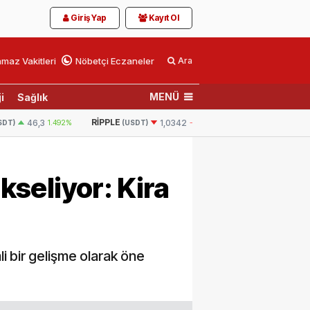
Giriş Yap
Kayıt Ol
maz Vakitleri
Nöbetçi Eczaneler
Ara
MENÜ
i
Sağlık
E
BNB
GRAM ALTIN
6.
1,0342
-0.174%
601,5
1.111%
(USDT)
(USDT)
ükseliyor: Kira
li bir gelişme olarak öne