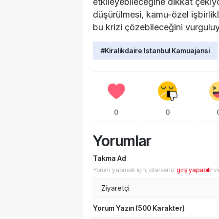
etkileyebileceğine dikkat çekiyo
düşürülmesi, kamu-özel işbirlikler
bu krizi çözebileceğini vurguluy
#Kiralikdaire Istanbul Kamuajansi
0
0
Yorumlar
Takma Ad
Yorum yapmak için, isterseniz
giriş yapabilir
v
Yorum Yazın (500 Karakter)