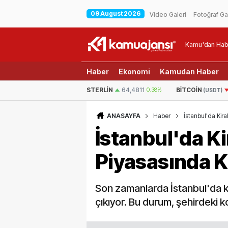
09 August 2026
Video Galeri
Fotoğraf Ga
Kamu'dan Hab
Haber
Ekonomi
Kamudan Haber
STERLIN
64,4811
0.38%
BITCOIN
ETHE
64.814,56
-0.309%
(USDT)
ANASAYFA
Haber
İstanbul'da Kiral
İstanbul'da Kir
Piyasasında Kr
Son zamanlarda İstanbul'da kir
çıkıyor. Bu durum, şehirdeki k