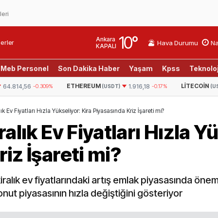
leri
10
°
Ankara
erler
Hava Durumu
Na
KAPALI
Meb Personel
Son Dakika Haber
Yaşam
Kpss
Teknoloj
REUM
LITECOIN
RIPPL
1.916,18
-0.17%
46,3
1.492%
(USDT)
(USDT)
ık Ev Fiyatları Hızla Yükseliyor: Kira Piyasasında Kriz İşareti mi?
alık Ev Fiyatları Hızla Y
iz İşareti mi?
alık ev fiyatlarındaki artış emlak piyasasında önem
onut piyasasının hızla değiştiğini gösteriyor