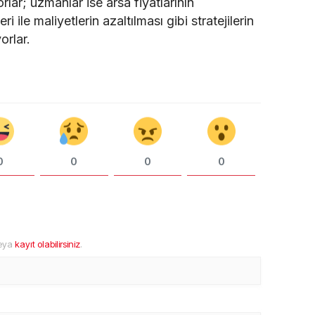
rlar; uzmanlar ise arsa fiyatlarının
i ile maliyetlerin azaltılması gibi stratejilerin
orlar.
0
0
0
0
eya
kayıt olabilirsiniz
.