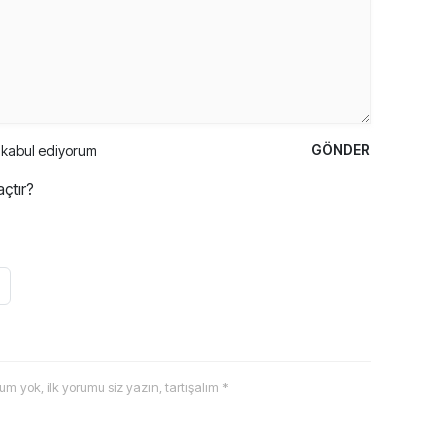
GÖNDER
kabul ediyorum
çtır?
 yorum yok, ilk yorumu siz yazın, tartışalım *