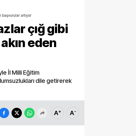
n başvurular artıyor
zlar çığ gibi
e akın eden
 İl Milli Eğitim
msuzlukları dile getirerek
+
-
A
A