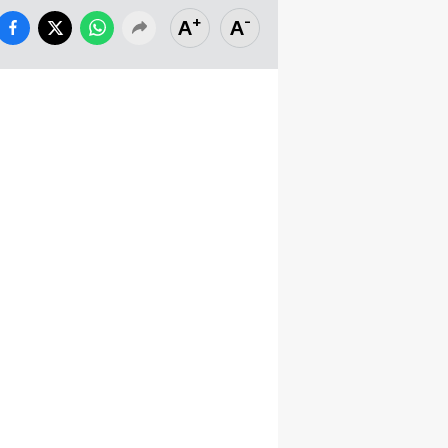
+
-
A
A